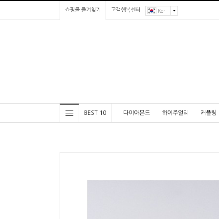
쇼핑몰 즐겨찾기
고객행복센터
Kor
BEST 10
다이아몬드
하이주얼리
커플링