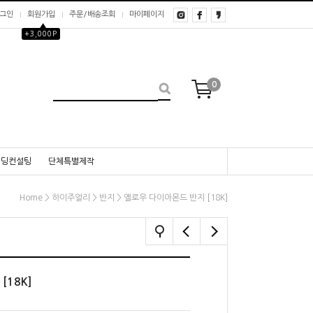
그인
회원가입
주문/배송조회
마이페이지
▲
+3,000P
0
웨딩컨설팅
단체특별제작
>
>
> 옐로우 다이아몬드 반지 [18K]
Home
하이주얼리
반지
[18K]