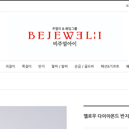
로
귀걸이
목걸이
반지
팔찌 / 발찌
순금 / 골드바
패션&기프트
옐로우 다이아몬드 반지 