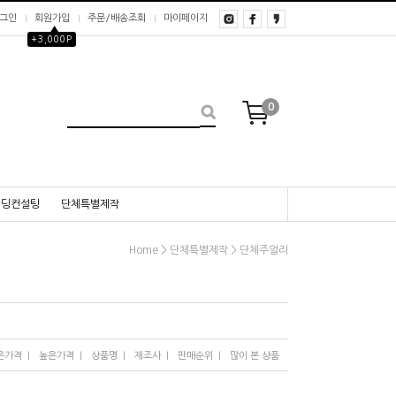
그인
회원가입
주문/배송조회
마이페이지
▲
+3,000P
0
웨딩컨설팅
단체특별제작
>
>
Home
단체특별제작
단체주얼리
I
I
I
I
I
은가격
높은가격
상품명
제조사
판매순위
많이 본 상품