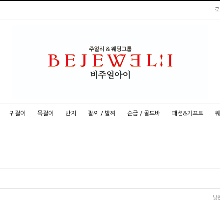
로
귀걸이
목걸이
반지
팔찌 / 발찌
순금 / 골드바
패션&기프트
낮