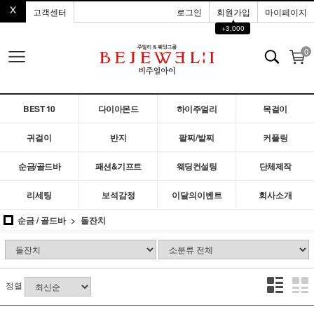
고객센터
로그인
회원가입
마이페이지
▲
+3,000
0
BEST 10
다이아몬드
하이주얼리
목걸이
귀걸이
반지
팔찌/발찌
커플링
순금/골드바
패션&기프트
웨딩컨설팅
단체제작
리세팅
보석감정
이달의이벤트
회사소개
순금 / 골드바
돌잔치
정렬