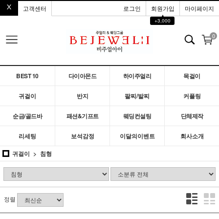
고객센터
로그인
회원가입
마이페이지
▲
+3,000
0
BEST 10
다이아몬드
하이주얼리
목걸이
귀걸이
반지
팔찌/발찌
커플링
순금/골드바
패션&기프트
웨딩컨설팅
단체제작
리세팅
보석감정
이달의이벤트
회사소개
귀걸이
침형
정렬