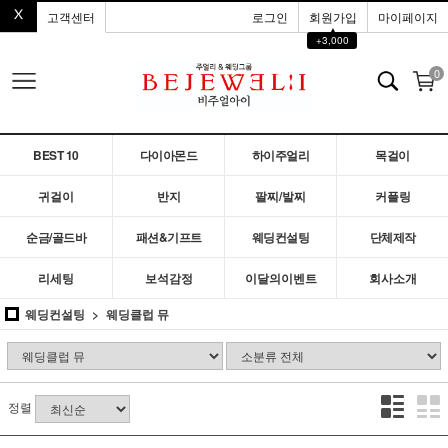
고객센터
로그인
회원가입
마이페이지
▲
+3,000
0
BEST 10
다이아몬드
하이주얼리
목걸이
귀걸이
반지
팔찌/발찌
커플링
순금/골드바
패션&기프트
웨딩컨설팅
단체제작
리세팅
보석감정
이달의이벤트
회사소개
웨딩컨설팅
웨딩클럽 뮤
정렬