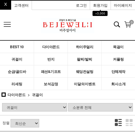
고객센터
로그인
회원가입
마이페이지
▲
+3,000
0
BEST 10
다이아몬드
하이주얼리
목걸이
귀걸이
반지
팔찌/발찌
커플링
순금/골드바
패션&기프트
웨딩컨설팅
단체제작
리세팅
보석감정
이달의이벤트
회사소개
다이아몬드
귀걸이
정렬