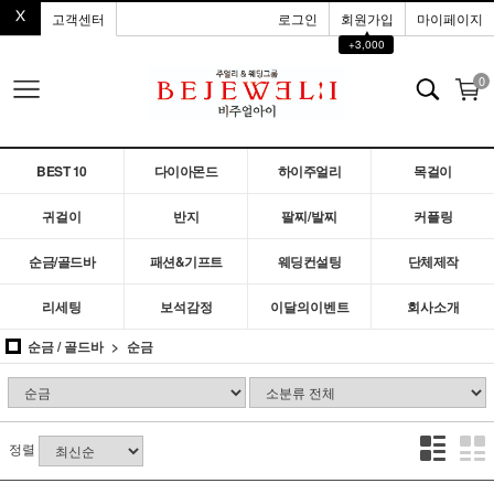
고객센터
로그인
회원가입
마이페이지
▲
+3,000
0
BEST 10
다이아몬드
하이주얼리
목걸이
귀걸이
반지
팔찌/발찌
커플링
순금/골드바
패션&기프트
웨딩컨설팅
단체제작
리세팅
보석감정
이달의이벤트
회사소개
순금 / 골드바
순금
정렬