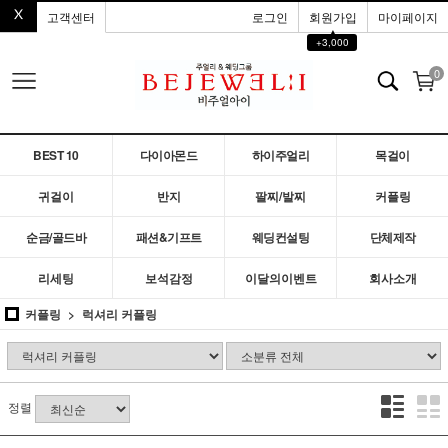
고객센터
로그인
회원가입
마이페이지
▲
+3,000
0
BEST 10
다이아몬드
하이주얼리
목걸이
귀걸이
반지
팔찌/발찌
커플링
순금/골드바
패션&기프트
웨딩컨설팅
단체제작
리세팅
보석감정
이달의이벤트
회사소개
커플링
럭셔리 커플링
정렬