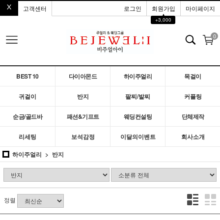
고객센터
로그인
회원가입
마이페이지
▲
+3,000
0
BEST 10
다이아몬드
하이주얼리
목걸이
귀걸이
반지
팔찌/발찌
커플링
순금/골드바
패션&기프트
웨딩컨설팅
단체제작
리세팅
보석감정
이달의이벤트
회사소개
하이주얼리
반지
정렬