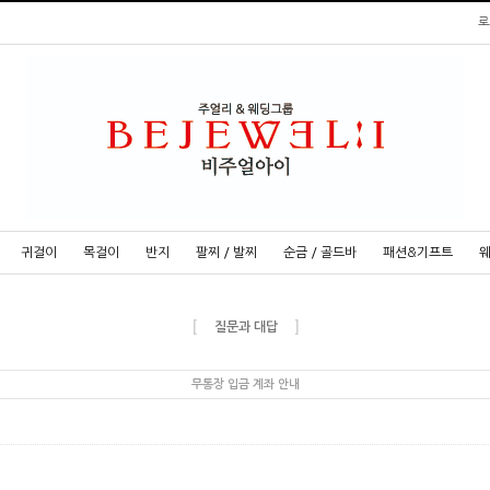
로
귀걸이
목걸이
반지
팔찌 / 발찌
순금 / 골드바
패션&기프트
[
]
질문과 대답
무통장 입금 계좌 안내