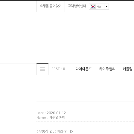
쇼핑몰 즐겨찾기
고객행복센터
Kor
BEST 10
다이아몬드
하이주얼리
커플링
2020-01-12
Date :
비주얼아이
Name :
<무통장 입금 계좌 안내>