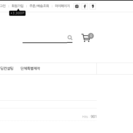
그인
회원가입
주문/배송조회
마이페이지
▲
+3,000P
0
웨딩컨설팅
단체특별제작
981
Hits :